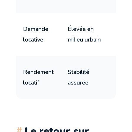
prop
Élev
Demande
Élevée en
mili
locative
milieu urbain
péri
Pote
Rendement
Stabilité
de
locatif
assurée
haus
Le retour sur